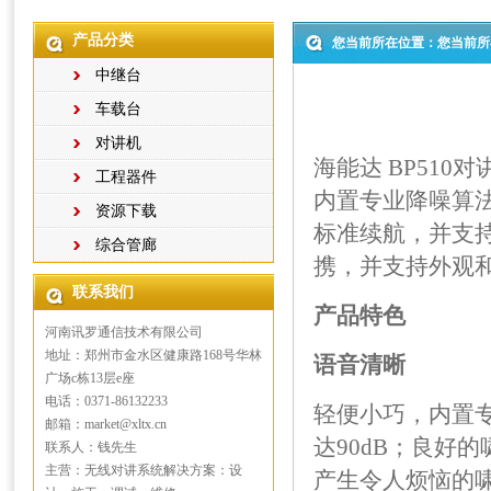
产品分类
您当前所在位置：您当前所
中继台
车载台
对讲机
海能达 BP51
工程器件
内置专业降噪算
资源下载
标准续航，并支持
综合管廊
携，并支持外观
联系我们
产品特色
河南讯罗通信技术有限公司
地址：郑州市金水区健康路168号华林
语音清晰
广场c栋13层e座
电话：0371-86132233
轻便小巧，内置
邮箱：market@xltx.cn
达90dB；良好
联系人：钱先生
主营：无线对讲系统解决方案：设
产生令人烦恼的