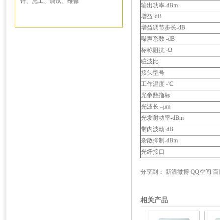
计、施工、调试、维修
输出功率-dBm
增益-dB
增益调节步长-dB
噪声系数 -dB
标称阻抗 -Ω
驻波比
接头型号
工作温度 -℃
光参数指标
光波长 –μm
光发射功率-dBm
带内波动-dB
杂散抑制-dBm
光纤接口
分享到：
新浪微博
QQ空间
百
相关产品