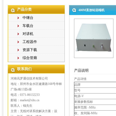
产品分类
400M直放站远端机
中继台
车载台
对讲机
工程器件
资源下载
综合管廊
联系我们
产品说明
河南讯罗通信技术有限公司
产品详情
地址：郑州市金水区健康路168号华林
品牌
广场c栋13层e座
型号
电话：0371-86132233
电源-V
邮箱：market@xltx.cn
射频参数指标
联系人：钱先生
频率范围 –MHz
主营：无线对讲系统解决方案：设
收、发间隔-MHz