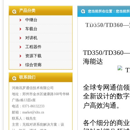
产品分类
您当前所在位置：您当前所
中继台
海能达
TD350/TD36
车载台
对讲机
工程器件
TD350/TD36
资源下载
海能达
综合管廊
联系我们
全球专网通信领
河南讯罗通信技术有限公司
地址：郑州市金水区健康路168号华林
全新设计的数字
广场c栋13层e座
户高效沟通。
电话：0371-86132233
邮箱：market@xltx.cn
联系人：钱先生
各个细分的商业
主营：无线对讲系统解决方案：设