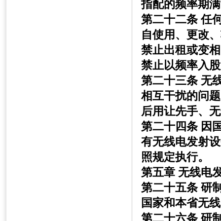
指配的频率期满
第二十二条 任
自使用、更改、
禁止出租或变相
禁止以频率入股
第二十三条 无
相互干扰的问题
后用让先手、无
第二十四条 因
有无线电发射设
照规定执行。
第五章 无线电
第二十五条 研
国家和本省无线
第二十六条 研