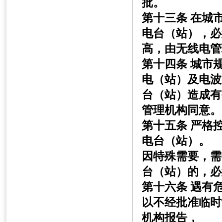
批。
第十三条 在城
电台（站），必
高，由无线电管
第十四条 城市
电（站）及电波
台（站）造成有
管理机构同意。
第十五条 严格
电台（站）。
因特殊需要，需
台（站）的，必
第十六条 遇有
以不经批准临时
机构报告，