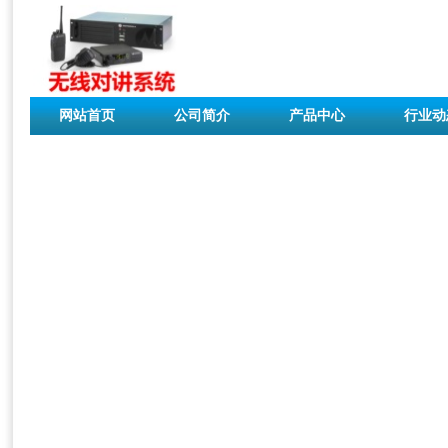
网站首页
公司简介
产品中心
行业动
联系我们