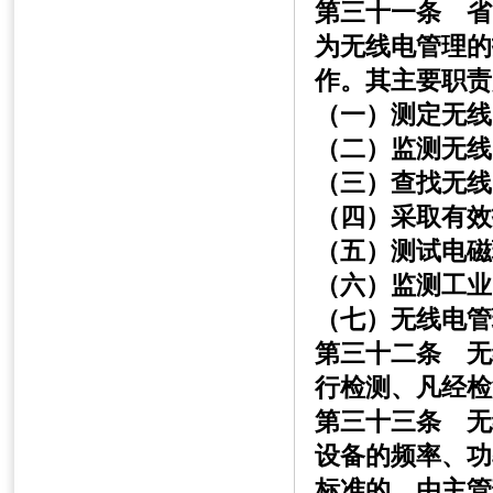
第三十一条 省
为无线电管理的
作。其主要职责
（一）测定无线
（二）监测无线
（三）查找无线
（四）采取有效
（五）测试电磁
（六）监测工业
（七）无线电管
第三十二条 无
行检测、凡经检
第三十三条 无
设备的频率、功
标准的，由主管