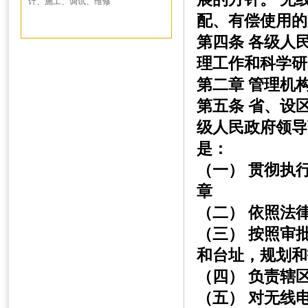
计、施工、调试、维修
配、有偿使用的
第四条 各级人
理工作和科学研
第二章 管理机
第五条 省、设
级人民政府领导
是：
（一） 贯彻执
章
（二） 依照法
（三） 按照审
和台址，规划和
（四） 负责辖
（五） 对无线