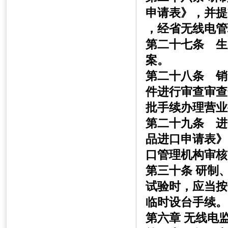
申请表》，并提
，经省无线电管
第二十七条 生
案。
第二十八条 销
件进行审查审查
批手续办理营业
第二十九条 进
品进口申请表》
口管理机构审核
第三十条 研制
试验时，应当按
临时设台手续。
第六章 无线电