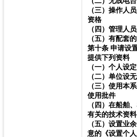
（二）无线电台
（三）操作人员
资格
（四）管理人员
（五）有配套的
第十条 申请设
提供下列资料
（一）个人设定
（二）单位设无
（三）使用本系
使用批件
（四）在船舶、
有关的技术资料
（五）设置业余
意的《设置个人