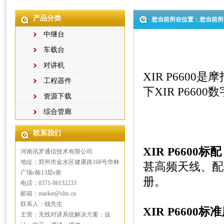
产品分类
您当前所在位置：您当前所
中继台
车载台
对讲机
XIR P6600
是摩
工程器件
下
XIR P6600
数
资源下载
综合管廊
联系我们
XIR P6600
标配
河南讯罗通信技术有限公司
地址：郑州市金水区健康路168号华林
甚高频天线、配
广场c栋13层e座
册。
电话：0371-86132233
邮箱：market@xltx.cn
联系人：钱先生
XIR P6600
标准
主营：无线对讲系统解决方案：设