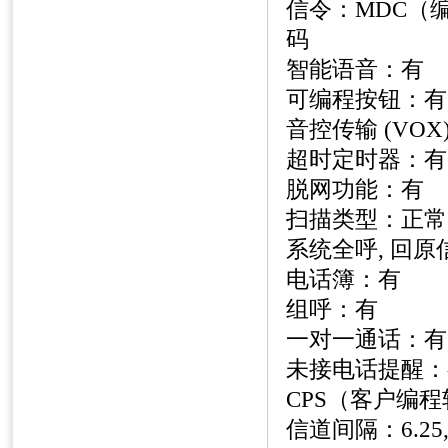
信令：
MDC
（
码
智能语音：有
可编程按钮：有
音控传输
(VOX
超时定时器：有
脱网功能：有
扫描类型：正常
系统全呼
,
回原
电话簿：有
组呼：有
一对一通话：有
未接电话提醒：
CPS
（客户编程
信道间隔：
6.25