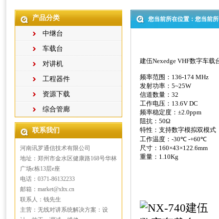
产品分类
您当前所在位置：您当前所
中继台
车载台
建伍Nexedge VHF数字车载台
对讲机
频率范围：
136-174 MHz
工程器件
发射功率：
5~25W
资源下载
信道数量：
32
工作电压：
13.6V DC
综合管廊
频率稳定度：±
2.0ppm
阻抗：
50
Ω
特性：支持数字模拟双模式
联系我们
工作温度：
-30
℃
-+60
℃
尺寸：
160
×
43
×
122.6mm
河南讯罗通信技术有限公司
重量：
1.10Kg
地址：郑州市金水区健康路168号华林
广场c栋13层e座
电话：0371-86132233
邮箱：market@xltx.cn
联系人：钱先生
主营：无线对讲系统解决方案：设