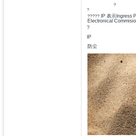
?
?
IP 表示Ingress
?????
Electronical 
?
IP
防尘