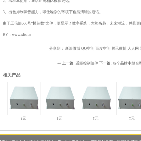
2、出租车使用，通话距离相比模拟更远。
3、出色抑制噪音能力，即使噪杂的环境下也能清晰的通话。
由于工信部666号“模转数”文件，更显示了数字系统，大势所趋，未来潮流，并且
BY：www.xltx.cn
分享到：
新浪微博
QQ空间
百度空间
腾讯微博
人人网
««
上一篇:
遥距控制组件
下一篇:
各个品牌中继台
相关产品
¥元
¥元
¥元
¥元