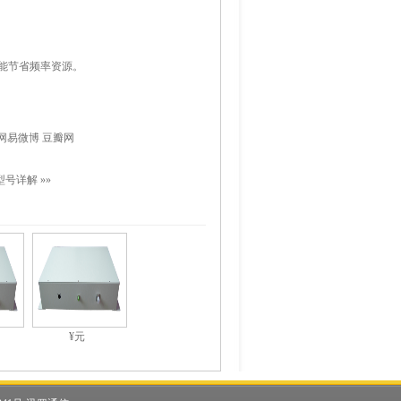
更能节省频率资源。
网易微博
豆瓣网
型号详解
»»
¥元