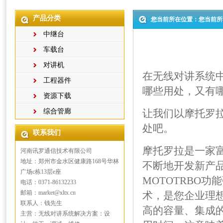
产品分类
您当前所在位置：您当前所
中继台
车载台
对讲机
在无线对讲系统
工程器件
哪些用处，又有
资源下载
综合管廊
让我们以摩托罗
处吧。
联系我们
摩托罗拉是一家
河南讯罗通信技术有限公司
地址：郑州市金水区健康路168号华林
不断地开发新产
广场c栋13层e座
MOTOTRBO
电话：0371-86132233
邮箱：market@xltx.cn
术，是您企业理想
联系人：钱先生
高的容量、集成
主营：无线对讲系统解决方案：设