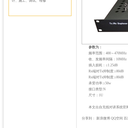
计、施工、调试、维修
参数为：
频率范围：400～470MHz
收、发频率间隔：10MHz
插入损耗：≤1.25dB
Rx端对Tx抑制度:≥80dB
Rx端对Tx抑制度:≥80dB
承受功率:≥50w
接口类型:N
尺寸：1U
本文出自
无线对讲系统
官
分享到：
新浪微博
QQ空间
百