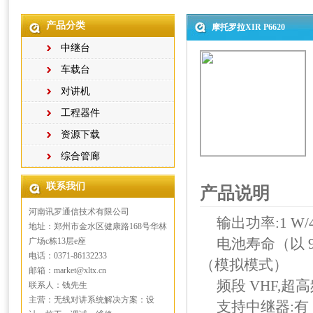
产品分类
摩托罗拉XIR P6620
中继台
车载台
对讲机
工程器件
资源下载
综合管廊
联系我们
产品说明
河南讯罗通信技术有限公司
输出功率:1 W/
地址：郑州市金水区健康路168号华林
电池寿命（以 9
广场c栋13层e座
电话：0371-86132233
（模拟模式）
邮箱：market@xltx.cn
频段 VHF,超高
联系人：钱先生
主营：无线对讲系统解决方案：设
支持中继器:有