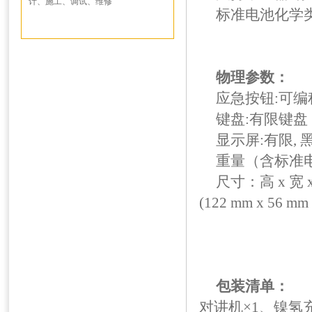
计、施工、调试、维修
标准电池化学类型
物理参数：
应急按钮:可编
键盘:有限键盘
显示屏:有限, 
重量（含标准电池）
尺寸：高 x 宽 x
(122 mm x 56 mm 
包装清单：
对讲机×1、镍氢充