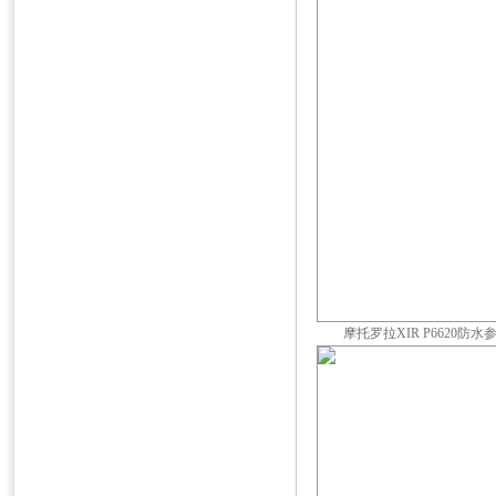
摩托罗拉XIR P6620防水