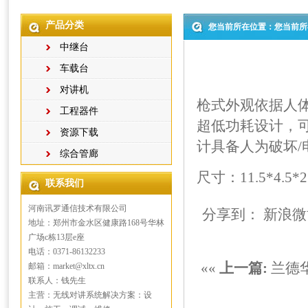
产品分类
您当前所在位置：您当前所
中继台
车载台
对讲机
枪式外观依据人
工程器件
超低功耗设计，
资源下载
计具备人为破坏/
综合管廊
尺寸：11.5*4.5
联系我们
河南讯罗通信技术有限公司
分享到：
新浪微
地址：郑州市金水区健康路168号华林
广场c栋13层e座
电话：0371-86132233
««
上一篇:
兰德华
邮箱：market@xltx.cn
联系人：钱先生
主营：无线对讲系统解决方案：设