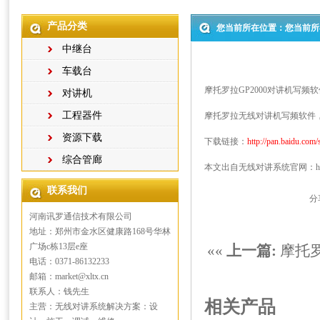
产品分类
您当前所在位置：您当前所
中继台
车载台
摩托罗拉GP2000对讲机写频软
对讲机
工程器件
摩托罗拉
无线对讲
机写频软件，
资源下载
下载链接：
http://pan.baidu.co
综合管廊
本文出自
无线对讲系统
官网：
h
联系我们
分
河南讯罗通信技术有限公司
地址：郑州市金水区健康路168号华林
广场c栋13层e座
««
上一篇:
摩托罗
电话：0371-86132233
邮箱：market@xltx.cn
联系人：钱先生
相关产品
主营：无线对讲系统解决方案：设