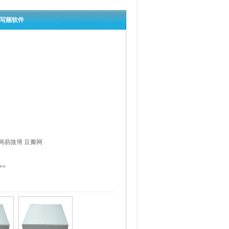
0写频软件
网易微博
豆瓣网
»»