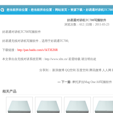
您当前所在位置：您当前所在位置：
网站首页
>
资源下载
> 好易通对讲机TC70
好易通对讲机TC700写频软件
浏览次数：612 | 日期：2011-03-23
好易通对讲机TC700写频软件
好易通
无线对讲
机写频软件，适用于好易通TC700,
下载链接：
http://pan.baidu.com/s/1kT3EZ6R
本文章出自
无线对讲系统
官网：
http://www.xltx.cn/
若需转载 请注明出处
分享到：
新浪微博
QQ空间
百度空间
腾讯微博
人人网
««
下一篇:
摩托罗拉Mag One A8写频软件
相关产品