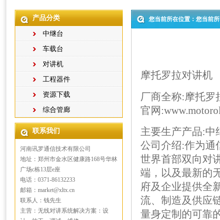
产品分类
您当前所在位置：您当前所
中继台
车载台
对讲机
摩托罗拉对讲机
工程器件
资源下载
厂商全称:摩托罗
官网:www.motorola
综合管廊
主要生产产品:中
联系我们
公司介绍:作为通
河南讯罗通信技术有限公司
世界首部双向对
地址：郑州市金水区健康路168号华林
广场c栋13层e座
端，以及最新的
电话：0371-86132233
府及企业提供全
邮箱：market@xltx.cn
流、制造及供应
联系人：钱先生
主营：无线对讲系统解决方案：设
量身定制的可靠的