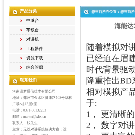
产品分类
您当前所在位置：您当前所
中继台
海能达发
车载台
对讲机
随着模拟对
工程器件
已经迫在眉睫
资源下载
时代背景驱
综合管廊
隆重推出BD
联系我们
相对模拟产
河南讯罗通信技术有限公司
地址：郑州市金水区健康路168号华林
于:
广场c栋13层e座
电话：0371-86132233
1， 更清晰
邮箱：market@xltx.cn
2， 数字对
联系人：钱先生
主营：无线对讲系统解决方案：设