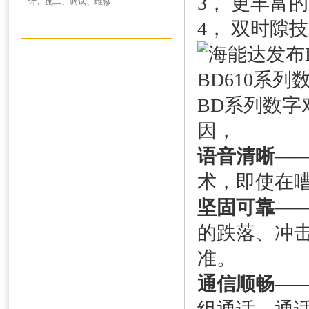
3， 更丰富
计、施工、调试、维修
4， 双时隙
BD系列数
因，
语音清晰
—
术，即使在
坚固可靠
—
的跌落、冲
准。
通信顺畅
—