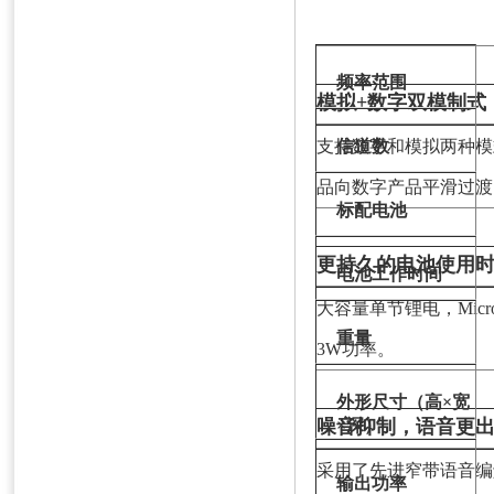
可靠的国际化品质保证（GB
频率范围
模拟+数字双模制式
支持数字和模拟两种模
信道数
品向数字产品平滑过渡
标配电池
更持久的电池使用
电池工作时间
大容量单节锂电，
Micr
重量
3W功率。
外形尺寸（高×宽
噪音抑制，语音更
×深）
采用了先进窄带语音编
输出功率