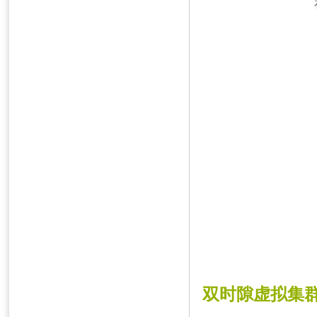
双时隙虚拟集