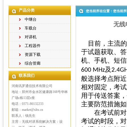
产品分类
您当前所在位置：您当前所
中继台
无线
车载台
对讲机
目前，主流的
工程器件
于试题获取、答
资源下载
机、手机、短信
综合管廊
及
600 MHz
2.4G
联系我们
般选择考点附近
相对固定，考试
河南讯罗通信技术有限公司
地址：郑州市金水区健康路168号华林
用于传送答案，
广场c栋13层e座
主要防范措施如
电话：0371-86132233
邮箱：market@xltx.cn
在考试前对考
联系人：钱先生
考试的时段，对
主营：无线对讲系统解决方案：设