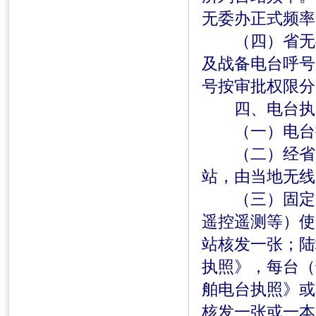
无委办正式频率
（四）省无委
及战备电台呼号
号按审批权限分
四、电台执
（一）电台执
（二）经省无
站，由当地无线
（三）固定电
遥控遥测等）使
站核发一张；陆
执照》，每台（
舶电台执照》或
核发一张或一本