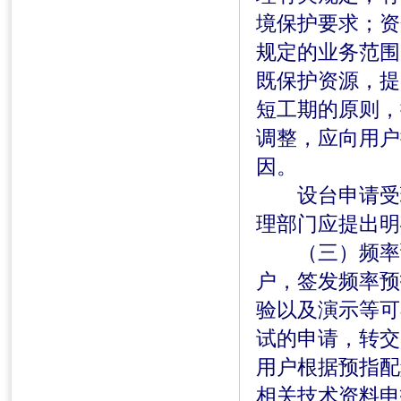
境保护要求；资
规定的业务范围
既保护资源，提
短工期的原则，
调整，应向用户
因。
设台申请受理
理部门应提出明
（三）频率预
户，签发频率预
验以及演示等可
试的申请，转交
用户根据预指配
相关技术资料申