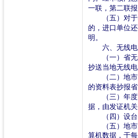
一联，第二联报
（五）对于在
的，进口单位还
明。
六、无线电
（一）省无委
抄送当地无线电
（二）地市无
的资料表抄报省
（三）年度台
据，由发证机关
（四）设台单
（五）地市无
算机数据，于每