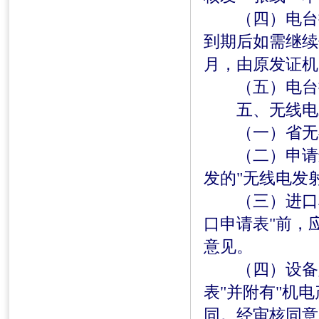
（四）电台执
到期后如需继续
月，由原发证机
（五）电台执
五、无线电发
（一）省无委
（二）申请进
发的
"
无线电发
（三）进口单
口申请表
"
前，
意见。
（四）设备入
表
"
并附有
"
机电
同。经审核同意