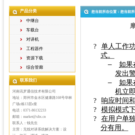
产品分类
您当前所在位置：您当前所
中继台
车载台
对讲机
?
单人工作
工程器件
式。
资源下载
–
如果
综合管廊
发出
联系我们
–
如果
机立
河南讯罗通信技术有限公司
地址：郑州市金水区健康路168号华林
?
响应时间
广场c栋13层e座
?
模拟模式
电话：0371-86132233
邮箱：market@xltx.cn
?
在用户单
联系人：钱先生
分有用。
主营：无线对讲系统解决方案：设