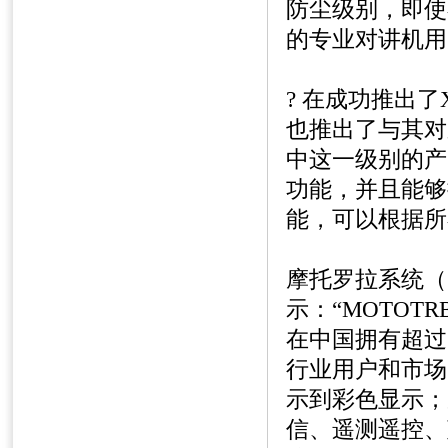
防尘级别，即使
的专业对讲机用
? 在成功推出了
也推出了与其对
中这一级别的产
功能，并且能够
能，可以根据所
摩托罗拉系统（
示：“
MOTOTR
在中国拥有超过
行业用户和市场
示到彩色显示；
信、遥测遥控、