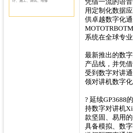
凭借一流的语音
计、施工、调试、维修
用定制化数据应
供卓越数字化通
MOTOTRBOT
系统在全球专业
最新推出的数字
产品线，并凭借
受到数字对讲通
领对讲机数字化
? 延续
GP3688
持数字对讲机
Xi
款坚固、易用的
具备模拟、数字