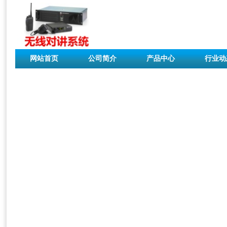
网站首页
公司简介
产品中心
行业动
联系我们