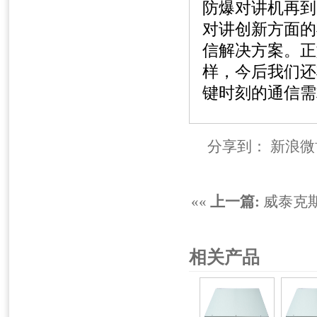
防爆对讲机再到
对讲创新方面的
信解决方案。正
样，今后我们还
键时刻的通信需
分享到：
新浪微
««
上一篇:
威泰克斯
相关产品