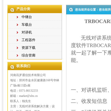
产品分类
您当前所在位置：您当前所
中继台
TRBOC
车载台
对讲机
无线对讲系统中
工程器件
度软件TRBOC
资源下载
就一起了解一下摩
综合管廊
能。
联系我们
河南讯罗通信技术有限公司
地址：郑州市金水区健康路168号华林
广场c栋13层e座
一、对讲机监听
电话：0371-86132233
邮箱：market@xltx.cn
二、收发短信息
联系人：钱先生
主营：无线对讲系统解决方案：设