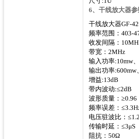
尺寸
:1U
6、干线放大器参
干线放大器
GF-42
频率范围：
403-
收发间隔：
10MH
带宽：
2MHz
输入功率
:10mw
输出功率
:600mw
增益
:13dB
带内波动
:
≤
2dB
波形质量：≥
0.96
频率误差：≤
3.3H
电压驻波比：≤
1.
传输时延：≤
3
μ
S
阻抗：
50
Ω