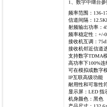
1、数字中继台参
频率范围：
136-1
信道间隔：
12.5K
射频输出功率：
4
频率稳定性：
+/-
接收机互调：
75d
接收机邻近信道
支持数字
TDMA
高功率下
100%
连
可在模拟或数字
IP
互联高级功能
耐用性和可靠性
显示屏：
LED
指
机身颜色：黑色
产品尺寸：
132.6