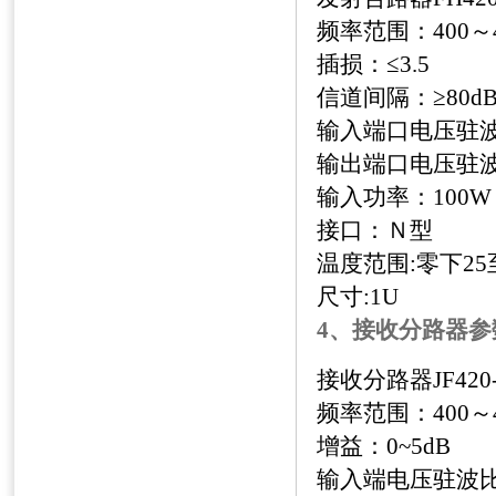
频率范围：
400
～
插损：≤
3.5
信道间隔：≥
80d
输入端口电压驻波
输出端口电压驻波
输入功率：
100W
接口：Ｎ型
温度范围
:
零下
25
尺寸
:1U
4、接收分路器参
接收分路器
JF420
频率范围：
400
～
增益：
0~5dB
输入端电压驻波比