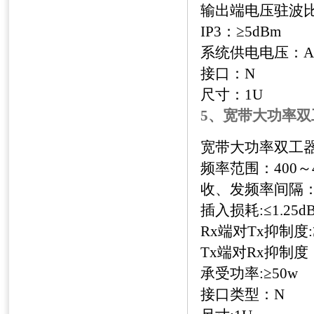
输出端电压驻波比
IP3
：≥
5dBm
系统供电电压：
A
接口：
N
尺寸：
1U
5、宽带大功率双
宽带大功率双工
频率范围：
400
～
收、发频率间隔
插入损耗
:
≤
1.25d
Rx
端对
Tx
抑制度
:
Tx
端对
Rx
抑制度
承受功率
:
≥
50w
接口类型：
N