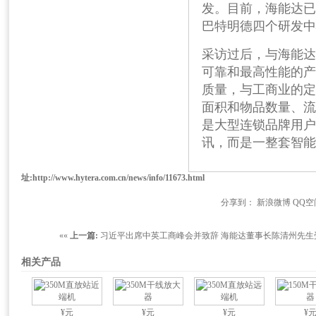
发。目前，海能达已
巴特明德四个研发中
采访过后，与海能达
可靠和最高性能的产
质量，与工商业的定
面积和物品数量、流
是大型连锁品牌用户
讯，而是一整套智能
址:
http://www.hytera.com.cn/news/info/11673.html
分享到：
新浪微博
QQ空
««
上一篇:
习近平出席中英工商峰会并致辞 海能达董事长陈清州先生
相关产品
¥元
¥元
¥元
¥