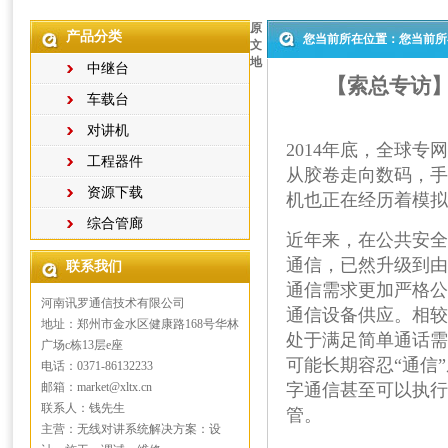
原
产品分类
您当前所在位置：您当前所
文
地
中继台
【索总专访
车载台
对讲机
2014
年底，全球专网
工程器件
从胶卷走向数码，手
资源下载
机也正在经历着模拟
综合管廊
近年来，在公共安全
通信，已然升级到由
联系我们
通信需求更加严格公
河南讯罗通信技术有限公司
通信设备供应。相较
地址：郑州市金水区健康路168号华林
处于满足简单通话需
广场c栋13层e座
可能长期容忍“通信
电话：0371-86132233
邮箱：market@xltx.cn
字通信甚至可以执行
联系人：钱先生
管。
主营：无线对讲系统解决方案：设