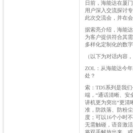
日前，海能达在厦门
用户深入交流探讨专
此次交流会，并在会
据索亮介绍，海能达
为客户提供符合其需
多样化定制化的数字
（以下为对话内容，
ZOL
：从海能达今年
处？
索：
TD5
系列是我们
端，“通话清晰、安
讲机更为突出“更清
准，防跌落、防粉尘
度；可以
16
个小时不
无需触碰，语音激活
将双手解放出来。或