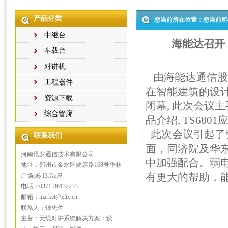
产品分类
您当前所在位置：您当前所
中继台
海能达召开
车载台
对讲机
由海能达通信股
工程器件
在智能建筑的设计
资源下载
闭幕, 此次会议主
综合管廊
品介绍, TS68
此次会议引起了
联系我们
面，同济院及华
河南讯罗通信技术有限公司
中加强配合。弱
地址：郑州市金水区健康路168号华林
有更大的帮助，
广场c栋13层e座
电话：0371-86132233
邮箱：market@xltx.cn
联系人：钱先生
主营：无线对讲系统解决方案：设