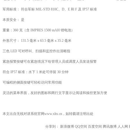
军用标准： 符合军标 MIL-STD 810C、D、E 和 F 及 IP57 标准
本质安全： 是
重量：360 克（含 IMPRES 1500 mAH 锂电池）
外形尺寸： 131.5 毫米 x 63.5 毫米 x 35.2 毫米
三色 LED 可对呼叫、扫描和监控作出清晰指
紧急报警按键可在紧急情况下给管理人员或调度人员发送报警
符合 IP57 标准：水下 1 米处可停留 30 分钟
可编程的侧面按键可轻松访问常用功能
灵活的菜单界面，友好的图标和两行文字显示让阅读和操控更加方便
本文出自
无线对讲系统
官网
www.xltx.cn
，如转载请注明出处
分享到：
新浪微博
QQ空间
百度空间
腾讯微博
人人网