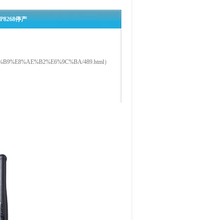
P8268停产
AF%B9%E8%AE%B2%E6%9C%BA/489.html
）