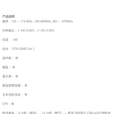
产品说明
频率：136 — 174 MHz , 350-400MHz ,403 — 470MHz
功率输出：1~4W (UHF)，1~5W (VHF)
信道 ： 160
信令： ETSI DMR Tier 2
选件板： 有
键盘： 有
显示屏： 有
紧急报警按键： 有
文本消息传送 ：有
GPS：有
电池寿命： 9 小时（模拟），13 小时（数字）— 配有 IMPRES 1500 mAH 锂电池