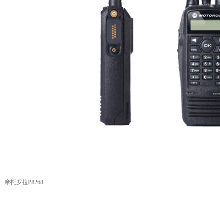
摩托罗拉P8268