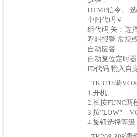
选择：
DTMF信令。 
中间代码 #
组代码 关：选择
呼叫报警 常规
自动应答
自动复位定时器
ID代码 输入自
TK3118调VO
1.开机;
2.长按FUNC两
3.按”LOW”—
4.旋钮选择等
TK208-308