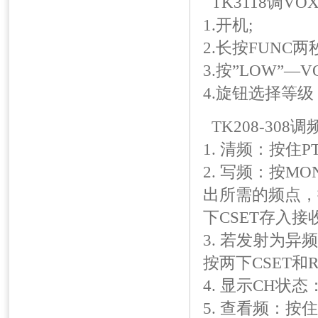
TK3118调VO
1.开机;
2.长按FUNC两
3.按”LOW”—
4.旋钮选择等
TK208-308
1. 清频：按住P
2. 写频：按M
出所需的频点，
下CSET存入接
3. 若发射为异
按两下CSET和R
4. 显示CH状
5. 查看频：按