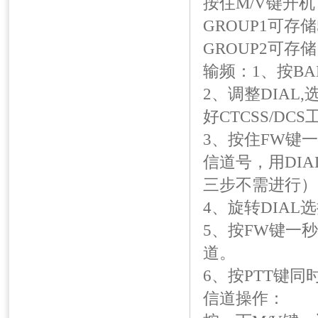
按住M/V键开机
GROUP1可存
GROUP2可存
输频：1、按B
2、调整DIAL
好CTCSS/D
3、按住FW键
信道号，用DI
三步不需进行）
4、旋转DIA
5、按FW键一秒
道。
6、按PTT键同
信道操作：