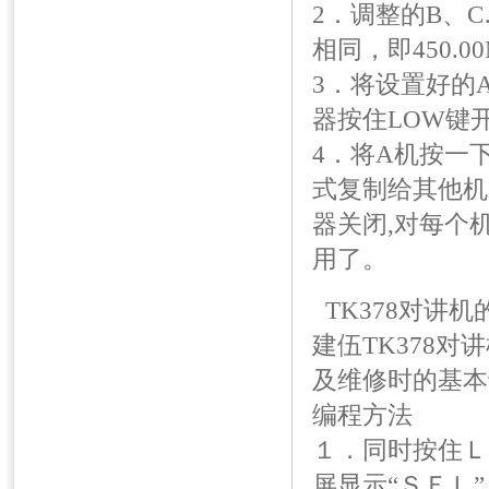
2．调整的B、
相同，即450.0
3．将设置好的
器按住LOW键
4．将A机按一
式复制给其他机
器关闭,对每个
用了。
TK378对讲
建伍TK378
及维修时的基本
编程方法
１．同时按住Ｌ
屏显示“ＳＥＬ