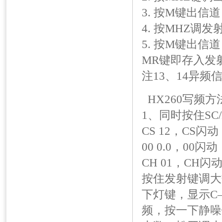
3. 按M键出
4. 按MHZ调
5. 按M键出
MR键即存入发
注13、14异频
HX260写频方
1、同时按住SC
CS 12，C
00 0.0，0
CH 01，C
按住发射键调大
下灯键，显示C
频，按一下静噪