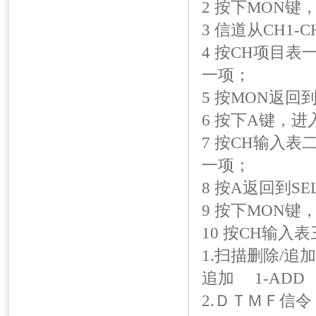
2 按下MON键
3 信道从CH1-C
4 按CH项目
一项；
5 按MON返回
6 按下A键，进
7 按CH输入
一项；
8 按A返回到S
9 按下MON键，
10 按CH输入
1.扫描删除/
追加 1-A
2.ＤＴＭＦ