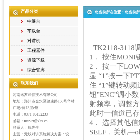
产品分类
您当前所在位置：您当前所
中继台
车载台
对讲机
TK2118-311
工程器件
1． 按住MONI
资源下载
2． 按一下LO
综合管廊
显 “1”按一下
联系我们
住 “1”键转动
钮”ENC”调小
河南讯罗通信技术有限公司
地址：郑州市金水区健康路168号华林
射频率，调整方
广场c栋13层e座
此时一信道已存
电话：0371-86132233
邮箱：market@xltx.cn
4． 选择其他
联系人：钱先生
SELF，关机—ok
主营：无线对讲系统解决方案：设