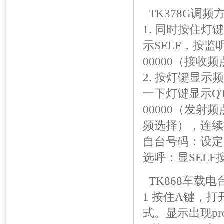
TK378G调频
1. 同时按住灯
示SELF，按
00000（接收
2. 按灯键显
一下灯键显示Q
00000（发射
频选择），连续
自台号码：设定
选呼：显SEL
TK868车载
1 按住A键，
式。显示出现pr