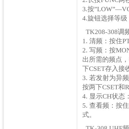
3.按”LOW”—
4.旋钮选择等
TK208-308
1. 清频：按住P
2. 写频：按M
出所需的频点，
下CSET存入接
3. 若发射为异
按两下CSET和R
4. 显示CH状
5. 查看频：按
式。
TK-308 U