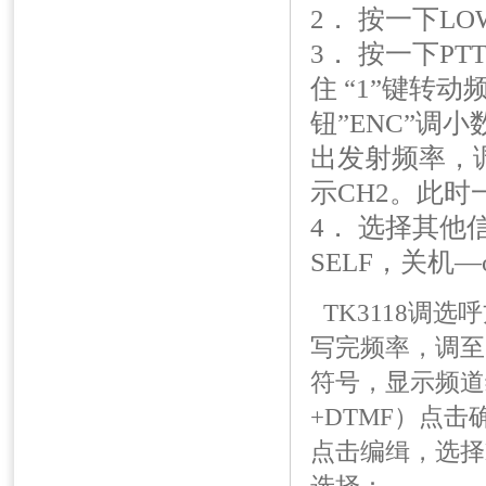
2． 按一下L
3． 按一下P
住 “1”键转动
钮”ENC”调
出发射频率，
示CH2。此时
4． 选择其他
SELF，关机—o
TK3118调选
写完频率，调至
符号，显示频道
+DTMF）点
点击编缉，选择