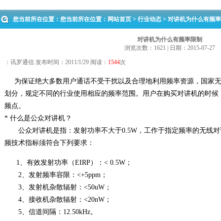
您当前所在位置：您当前所在位置：
网站首页
>
行业动态
> 对讲机为什么有频
对讲机为什么有频率限制
浏览次数：1621 | 日期：2015-07-27
：讯罗通信 发布时间：2011/1/29 阅读：
1544
次
为保证绝大多数用户通话不受干扰以及合理地利用频率资源，国家
划分，规定不同的行业使用相应的频率范围。用户在购买对讲机的时候
频点。
* 什么是公众对讲机？
公众对讲机是指：发射功率不大于0.5W，工作于指定频率的无线对
频技术指标须符合下列要求：
1、有效发射功率（EIRP）：< 0.5W；
2、发射频率容限：<+5ppm；
3、发射机杂散辐射：<50uW；
4、接收机杂散辐射：<20nW；
5、信道间隔：12.50kHz。