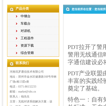
产品分类
您当前所在位置：您当前所
中继台
车载台
对讲机
工程器件
资源下载
PDT拉开了
综合管廊
警用无线通信
字通信建设必
联系我们
河南讯罗通信技术有限公司
PDT产业联盟
地址：郑州市金水区健康路168号华林
丰富的实践经
广场c栋13层e座
电话：0371-86132233
奠定了基础。
邮箱：market@xltx.cn
联系人：钱先生
特色一：自有
主营：无线对讲系统解决方案：设