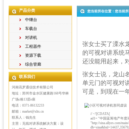
产品分类
您当前所在位置：您当前所
中继台
车载台
对讲机
张女士买了溧水
工程器件
的可视对讲系统
资源下载
还没能用起来，
综合管廊
张女士说，龙山
联系我们
单元门的可视对
河南讯罗通信技术有限公司
可是，到现在一
地址：郑州市金水区健康路168号华林
广场c栋13层e座
电话：0371-86132233
邮箱：market@xltx.cn
// <![CDATA[
联系人：钱先生
ad1= "中国蓝筹地产年度评选"; li
"http://sina.allyes.com/main/
主营：无线对讲系统解决方案：设
db=sina&bid=14437,35679,