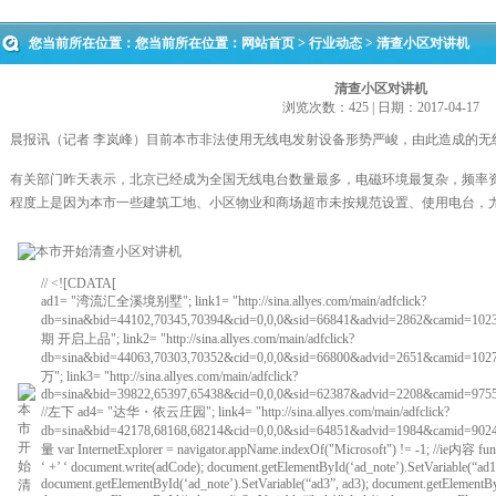
您当前所在位置：您当前所在位置：
网站首页
>
行业动态
> 清查小区对讲机
清查小区对讲机
浏览次数：425 | 日期：2017-04-17
晨报讯（记者 李岚峰）目前本市非法使用无线电发射设备形势严峻，由此造成的无
有关部门昨天表示，北京已经成为全国无线电台数量最多，电磁环境最复杂，频率
程度上是因为本市一些建筑工地、小区物业和商场超市未按规范设置、使用电台，
// <![CDATA[
ad1= "湾流汇全溪境别墅"; link1= "http://sina.allyes.com/main/adfclick?
db=sina&bid=44102,70345,70394&cid=0,0,0&sid=66841&advid=2862&camid=10234&
期 开启上品"; link2= "http://sina.allyes.com/main/adfclick?
db=sina&bid=44063,70303,70352&cid=0,0,0&sid=66800&advid=2651&camid=
万"; link3= "http://sina.allyes.com/main/adfclick?
db=sina&bid=39822,65397,65438&cid=0,0,0&sid=62387&advid=2208&camid=9755
//左下 ad4= "达华・依云庄园"; link4= "http://sina.allyes.com/main/adfclick?
db=sina&bid=42178,68168,68214&cid=0,0,0&sid=64851&advid=1984&camid=9024&
量 var InternetExplorer = navigator.appName.indexOf("Microsoft") != -1; //ie内容 fun
‘ +’ ‘ document.write(adCode); document.getElementById(‘ad_note’).SetVariable(“ad1
document.getElementById(‘ad_note’).SetVariable(“ad3”, ad3); document.getElementByI