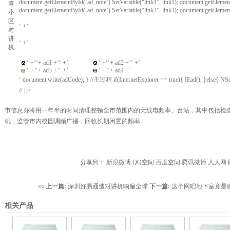
document.getElementById(‘ad_note’).SetVariable(“link1”, link1); document.getElement
document.getElementById(‘ad_note’).SetVariable(“link3”, link3); document.getElemen
‘ +’
‘ +’
‘ +’
‘+ ad1 +’
‘ +’
‘ +’
‘+ ad2 +’
‘ +’
‘ +’
‘+ ad3 +’
‘ +’
‘ +’
‘+ ad4 +’
‘ document.write(adCode); } //主过程 if(InternetExplorer == true){ IEad(); }else{ NSa
// ]]>
市信息办将用一年半的时间清理整顿全市范围内的无线电频率、台站，其中包括检
机，监管市内校园调频广播，回收长期闲置的频率。
分享到：
新浪微博
QQ空间
百度空间
腾讯微博
人人网
««
上一篇:
深圳好易通造对讲机响遍全球
下一篇:
这个网吧地下室竟是
相关产品