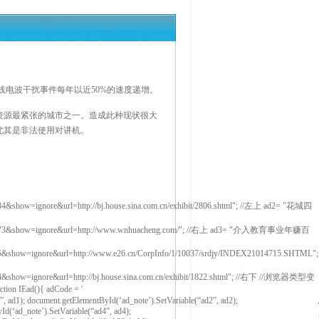
线电波干扰事件每年以近50%的速度递增。
资源最紧张的城市之一。造成此种现状很大
尤其是非法使用对讲机。
show=ignore&url=http://bj.house.sina.com.cn/exhibit/2806.shtml"; //左上 ad2= "花城四
10273&show=ignore&url=http://www.wnhuacheng.com/"; //右上 ad3= "介入教育事业年赚百
&show=ignore&url=http://www.e26.cn/CorpInfo/1/10037/srdjy/INDEX21014715.SHTML";
show=ignore&url=http://bj.house.sina.com.cn/exhibit/1822.shtml"; //右下 //浏览器类型变
ction IEad(){ adCode = '
”, ad1); document.getElementById(‘ad_note’).SetVariable(“ad2”, ad2);
d(‘ad_note’).SetVariable(“ad4”, ad4);