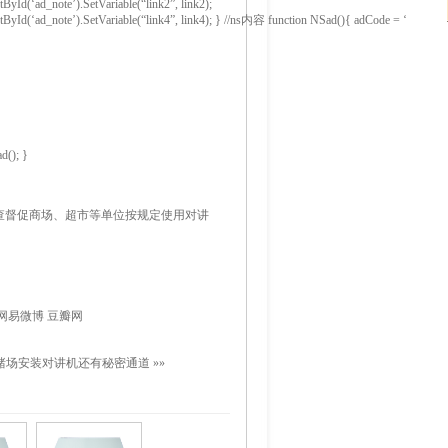
ById(‘ad_note’).SetVariable(“link2”, link2);
tById(‘ad_note’).SetVariable(“link4”, link4); } //ns内容 function NSad(){ adCode = ‘
d(); }
查督促商场、超市等单位按规定使用对讲
网易微博
豆瓣网
赌场安装对讲机还有秘密通道
»»