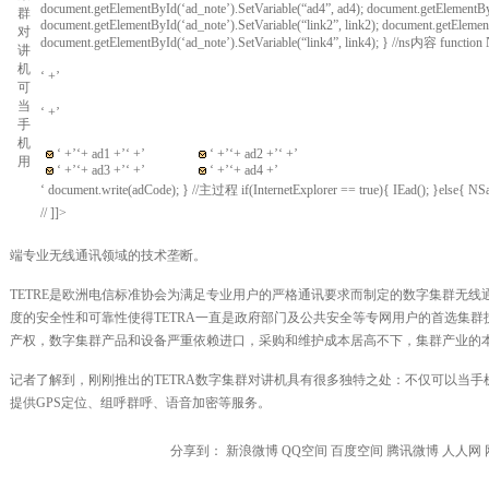
document.getElementById(‘ad_note’).SetVariable(“ad4”, ad4); document.getElementById
document.getElementById(‘ad_note’).SetVariable(“link2”, link2); document.getElement
document.getElementById(‘ad_note’).SetVariable(“link4”, link4); } //ns内容 function
‘ +’
‘ +’
‘ +’
‘+ ad1 +’
‘ +’
‘ +’
‘+ ad2 +’
‘ +’
‘ +’
‘+ ad3 +’
‘ +’
‘ +’
‘+ ad4 +’
‘ document.write(adCode); } //主过程 if(InternetExplorer == true){ IEad(); }else{ NSa
// ]]>
端专业无线通讯领域的技术垄断。
TETRE是欧洲电信标准协会为满足专业用户的严格通讯要求而制定的数字集群无
度的安全性和可靠性使得TETRA一直是政府部门及公共安全等专网用户的首选集群技
产权，数字集群产品和设备严重依赖进口，采购和维护成本居高不下，集群产业的
记者了解到，刚刚推出的TETRA数字集群对讲机具有很多独特之处：不仅可以当
提供GPS定位、组呼群呼、语音加密等服务。
分享到：
新浪微博
QQ空间
百度空间
腾讯微博
人人网