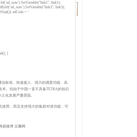
(‘ad_note’).SetVariable(“link1”, link1);
ById(‘ad_note’).SetVariable(“link3”, link3);
 NSad(){ adCode = ‘
d(); }
线通信标准。快速接入、强大的调度功能、高
术。但由于中国一直不具备TETRA的知识
本土化发展严重受阻。
手机使用，而且支持强大的集群对讲功能，可
网易微博
豆瓣网