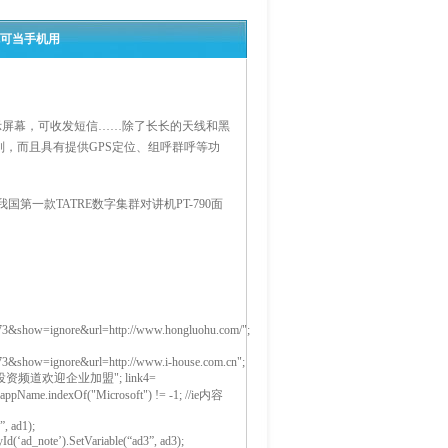
机可当手机用
D显示屏幕，可收发短信……除了长长的天线和黑
，而且具有提供GPS定位、组呼群呼等功
第一款TATRE数字集群对讲机PT-790面
&show=ignore&url=http://www.hongluohu.com/";
&show=ignore&url=http://www.i-house.com.cn";
ad4= "投资频道欢迎企业加盟"; link4=
appName.indexOf("Microsoft") != -1; //ie内容
”, ad1);
d(‘ad_note’).SetVariable(“ad3”, ad3);