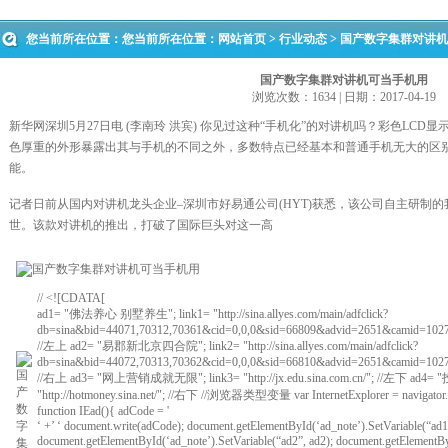
您当前所在位置：您当前所在位置：
网站首页
>
行业动态
> 国产数字集群对讲
国产数字集群对讲机可当手机用
浏览次数：1634 | 日期：2017-04-19
新华网深圳5月27日电 (李南玲 洪宾) 你见过这种“手机化”的对讲机吗？彩色LC
色厚重的外形暴露出其与手机的不同之外，多数特点已经基本和普通手机无大的区别
能。
记者日前从国内对讲机龙头企业–深圳市好易通公司(HYT)获悉，该公司自主研制的我国
世。该款对讲机的推出，打破了国际巨头对这一高
// <![CDATA[
ad1= "佛法养心 别墅养生"; link1= "http://sina.allyes.com/main/adfclick?
db=sina&bid=44071,70312,70361&cid=0,0,0&sid=66809&advid=2651&camid=10273
//左上 ad2= "易郡新北京四合院"; link2= "http://sina.allyes.com/main/adfclick?
db=sina&bid=44072,70313,70362&cid=0,0,0&sid=66810&advid=2651&camid=10273
//右上 ad3= "网上营销成就无限"; link3= "http://jx.edu.sina.com.cn/"; //左下 
"http://hotmoney.sina.net/"; //右下 //浏览器类型变量 var InternetExplorer = navigator.
function IEad(){ adCode = '
‘ +’ ‘ document.write(adCode); document.getElementById(‘ad_note’).SetVariable(“ad1
document.getElementById(‘ad_note’).SetVariable(“ad2”, ad2); document.getElementByI