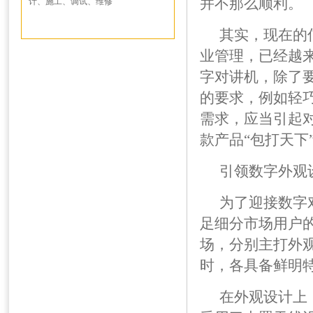
并不那么顺利。
计、施工、调试、维修
其实，现在的
业管理，已经越
字对讲机，除了
的要求，例如轻
需求，应当引起
款产品“包打天下
引领数字外观
为了迎接数字
足细分市场用户
场，分别主打外
时，各具备鲜明
在外观设计上