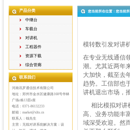
产品分类
您当前所在位置：您当前所
中继台
车载台
对讲机
模转数引发对讲
工程器件
资源下载
在专业无线通信
综合管廊
潮。尤其近两年
大加快，截至去年
联系我们
趋势。工信部也于2
河南讯罗通信技术有限公司
讲机退出市场，
地址：郑州市金水区健康路168号华林
广场c栋13层e座
相比模拟对讲
电话：0371-86132233
邮箱：market@xltx.cn
高、业务功能丰
联系人：钱先生
域深受欢迎。然
主营：无线对讲系统解决方案：设