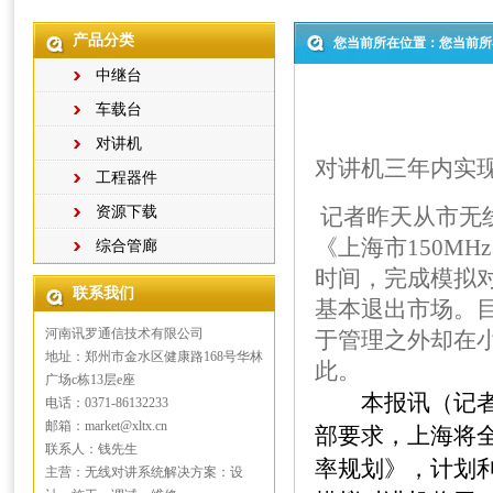
产品分类
您当前所在位置：您当前所
中继台
车载台
对讲机
对讲机三年内实现
工程器件
资源下载
记者昨天从市无
《上海市150M
综合管廊
时间，完成模拟对
联系我们
基本退出市场。
河南讯罗通信技术有限公司
于管理之外却在
地址：郑州市金水区健康路168号华林
此。
广场c栋13层e座
本报讯（记者 
电话：0371-86132233
邮箱：market@xltx.cn
部要求，上海将全
联系人：钱先生
率规划》，计划
主营：无线对讲系统解决方案：设