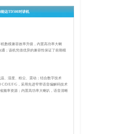
能达TD500对讲机
讲机数模兼容效率升级，内置高功率大喇
沟通；该机凭借优异的兼容性保证了前期模
高低温、湿度、粉尘、震动；结合数字技术
10 C/D/E/F/G，采用先进窄带语音编解码技术
节省频率资源；内置高功率大喇叭，语音清晰