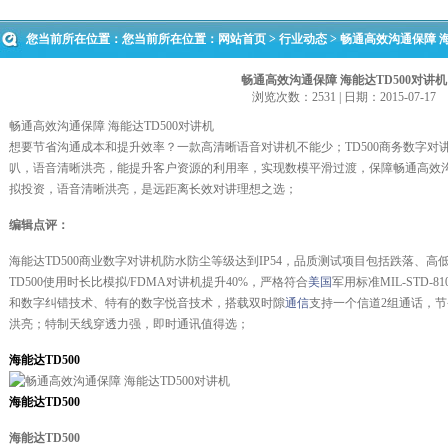
您当前所在位置：您当前所在位置：
网站首页
>
行业动态
> 畅通高效沟通保障 海
畅通高效沟通保障 海能达TD500对讲机
浏览次数：2531 | 日期：2015-07-17
畅通高效沟通保障 海能达TD500对讲机
想要节省沟通成本和提升效率？一款高清晰语音对讲机不能少；TD500商务数字对
叭，语音清晰洪亮，能提升客户资源的利用率，实现数模平滑过渡，保障畅通高效
拟投资，语音清晰洪亮，是远距离长效对讲理想之选；
编辑点评：
海能达TD500商业数字对讲机防水防尘等级达到IP54，品质测试项目包括跌落、
TD500使用时长比模拟/FDMA对讲机提升40%，严格符合
美国
军用标准MIL-STD-8
和数字纠错技术、特有的数字悦音技术，搭载双时隙
通信
支持一个信道2组通话，
洪亮；特制天线穿透力强，即时通讯值得选；
海能达TD500
海能达TD500
海能达TD500