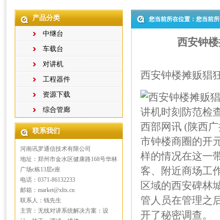
产品分类
您当前所在位置：您当前所
中继台
西安钟楼
车载台
对讲机
西安钟楼摊贩猖狂
工程器件
资源下载
综合管廊
西部网讯 (陕西
联系我们
市钟楼商圈的开
河南讯罗通信技术有限公司
样的情况在这一
地址：郑州市金水区健康路168号华林
客、附近商场工
广场c栋13层e座
电话：0371-86132233
区域的西安碑林
邮箱：market@xltx.cn
管人员在管理之
联系人：钱先生
主营：无线对讲系统解决方案：设
开了秘密调查。