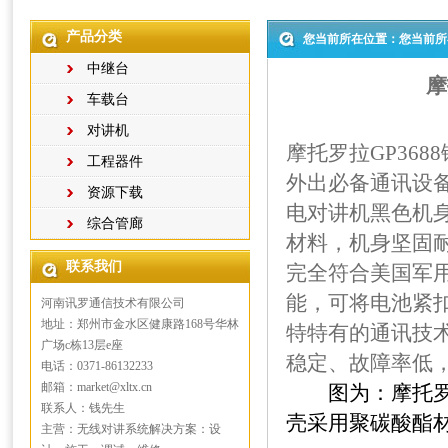
产品分类
您当前所在位置：您当前所
中继台
摩
车载台
对讲机
摩托罗拉GP36
工程器件
外出必备通讯设备
资源下载
电对讲机黑色机
综合管廊
材料，机身坚固
联系我们
完全符合美国军
能，可将电池紧
河南讯罗通信技术有限公司
地址：郑州市金水区健康路168号华林
特特有的通讯技
广场c栋13层e座
稳定、故障率低
电话：0371-86132233
邮箱：market@xltx.cn
图为：摩托罗拉
联系人：钱先生
壳采用聚碳酸酯
主营：无线对讲系统解决方案：设