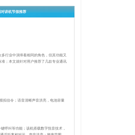
强对讲机节假推荐
众多行业中演绎着相同的角色，但其功能又
标准；本文就针对用户推荐了几款专业通讯
级模拟信令；语音清晰声音洪亮，电池容量
一键呼叫等功能；该机搭载数字悦音技术，
；通话距离相对远，声音洪亮；频率范围