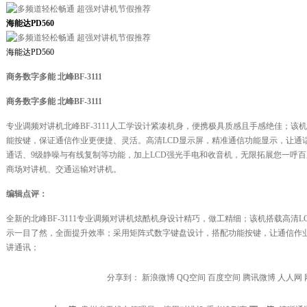
海能达PD560
海能达PD560
商务数字多能 北峰BF-3111
商务数字多能 北峰BF-3111
专业调频对讲机北峰BF-3111人工学设计紧凑机身，便携极具质感且手感绝佳；
能按键，保证通信作业更便捷、灵活。高清LCD显示屏，精准通信功能显示，让通
通话、9级静噪与有线复制等功能，加上LCD强光手电和收音机，无限拓展您一呼
商场对讲机、交通运输对讲机。
编辑点评：
全新的北峰BF-3111专业调频对讲机炫酷机身设计精巧，做工精细；该机搭载高清
示一目了然，全面提升效率；采用矩阵式数字键盘设计，搭配功能按键，让通信作
讲通讯；
分享到：
新浪微博
QQ空间
百度空间
腾讯微博
人人网