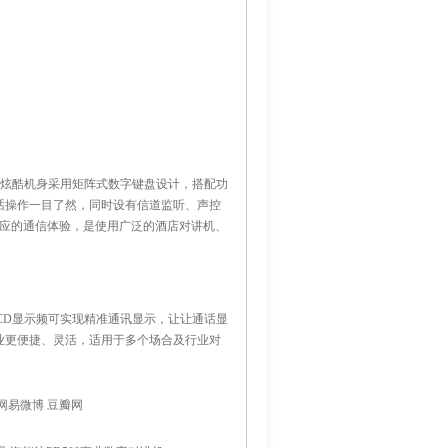
该机炫酷机身采用矩阵式数字键盘设计，搭配功
话操作一目了然，同时设有信道监听、声控
百应的通信体验，是使用广泛的酒店对讲机、
LCD显示频可实现精准通讯显示，让让通话显
业更便捷、灵活，适用于多个场合及行业对
网易微博
豆瓣网