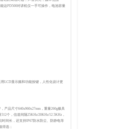
时，海能达PD500对讲机仅一手可操作，电池容量
采用LCD显示频和功能按键，人性化设计更
尺寸640x960x27mm，重量260g极具
12个，信道间隔25KHz/20KHz/12.5KHz，
续航时间长，还支持IP67防水防尘、防静电等
值得选；