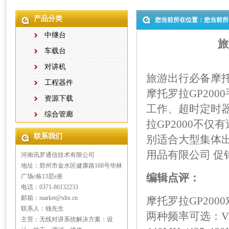
产品分类
您当前所在位置：您当前所
中继台
旅
车载台
对讲机
旅游出行必备摩托
工程器件
摩托罗拉GP20
资源下载
工作、超时定时
综合管廊
拉GP2000不
联系我们
别适合大型集体
用品有限公司 促
河南讯罗通信技术有限公司
地址：郑州市金水区健康路168号华林
编辑点评：
广场c栋13层e座
电话：0371-86132233
邮箱：market@xltx.cn
摩托罗拉GP20
联系人：钱先生
两种频率可选：VHF
主营：无线对讲系统解决方案：设