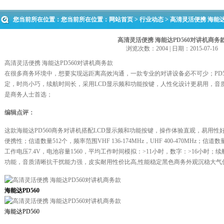
您当前所在位置：您当前所在位置：
网站首页
>
行业动态
> 高清灵活便携 海能达
高清灵活便携 海能达PD560对讲机商务
浏览次数：2004 | 日期：2015-07-16
高清灵活便携 海能达PD560对讲机商务款
在很多商务环境中，想要实现远距离高效沟通，一款专业的对讲设备必不可少；PD5
定，时尚小巧，续航时间长，采用LCD显示频和功能按键，人性化设计更易用，音
是商务人士首选；
编辑点评：
这款海能达PD560商务对讲机搭配LCD显示频和功能按键，操作体验直观，易用性好，产品
便携性；信道数量512个，频率范围VHF 136-174MHz，UHF 400-470MHz；信道数量5
工作电压7.4V，电池容量1560，平均工作时间模拟：>11小时，数字：>16小时；
功能，音质清晰抗干扰能力强，皮实耐用性价比高,性能稳定黑色商务外观沉稳大气
海能达PD560
海能达PD560