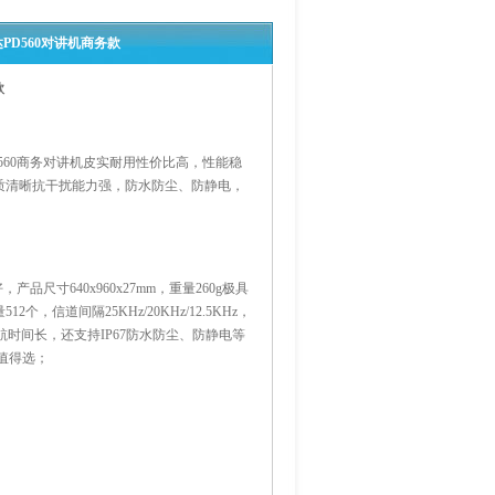
PD560对讲机商务款
款
60商务对讲机皮实耐用性价比高，性能稳
质清晰抗干扰能力强，防水防尘、防静电，
尺寸640x960x27mm，重量260g极具
12个，信道间隔25KHz/20KHz/12.5KHz，
续航时间长，还支持IP67防水防尘、防静电等
值得选；