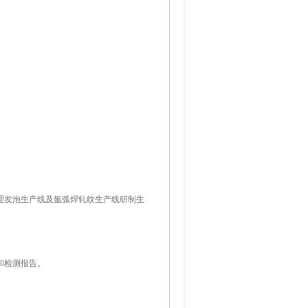
物理发泡生产线及氩弧焊轧纹生产线研制生
证和检测报告。