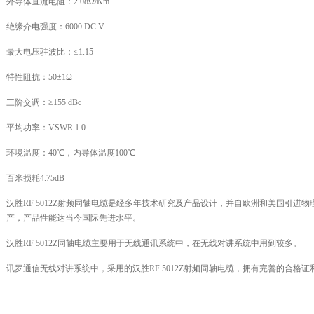
外导体直流电阻：2.08Ω/Km
绝缘介电强度：6000 DC.V
最大电压驻波比：≤1.15
特性阻抗：50±1Ω
三阶交调：≥155 dBc
平均功率：VSWR 1.0
环境温度：40℃，内导体温度100℃
百米损耗4.75dB
汉胜RF 5012Z射频同轴电缆是经多年技术研究及产品设计，并自欧洲和美国引进
产，产品性能达当今国际先进水平。
汉胜RF 5012Z同轴电缆主要用于无线通讯系统中，在无线对讲系统中用到较多。
讯罗通信无线对讲系统中，采用的汉胜RF 5012Z射频同轴电缆，拥有完善的合格