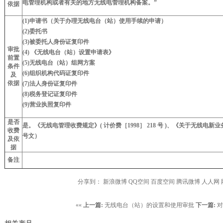
电管理机构或者有关的地方无线电管理机构备案。”
依据
(1)申请书（关于办理无线电台（站）使用手续的申请）
(2)委托书
(3)被委托人身份证复印件
审批
(4) 《无线电台（站）设置申请表》
前置
(5)无线电台（站）组网方案
条件
(6)组织机构代码证复印件
及
依据
(7)法人身份证复印件
(8)税务登记证复印件
(9)营业执照复印件
是否
是。《无线电管理收费规定》
(
计价费［1998］ 218 号 )、《关于无线电新业
收费
号文）
及依
据
备注
分享到：
新浪微博
QQ空间
百度空间
腾讯微博
人人网
««
上一篇:
无线电台（站）的设置和使用审批
下一篇:
对