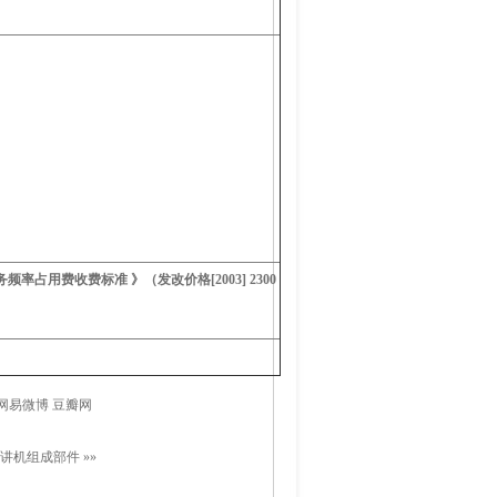
务频率占用费收费标准 》（发改价格[2003] 2300
网易微博
豆瓣网
讲机组成部件
»»