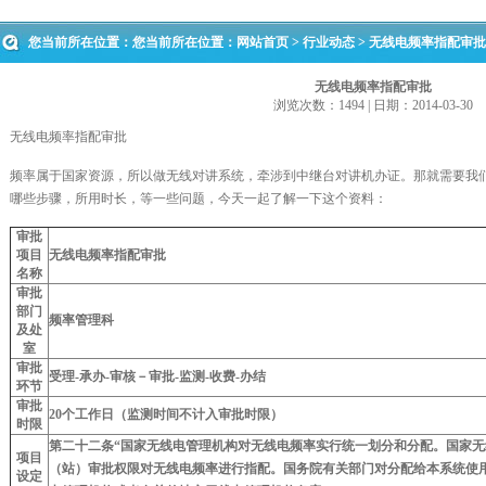
您当前所在位置：您当前所在位置：
网站首页
>
行业动态
> 无线电频率指配审批
无线电频率指配审批
浏览次数：1494 | 日期：2014-03-30
无线电频率指配审批
频率属于国家资源，所以做无线对讲系统，牵涉到中继台对讲机办证。那就需要我
哪些步骤，所用时长，等一些问题，今天一起了解一下这个资料：
审批
项目
无线电频率指配审批
名称
审批
部门
频率管理科
及处
室
审批
受理-承办-审核－审批-监测-收费-办结
环节
审批
20
个工作日（监测时间不计入审批时限）
时限
第二十二条“国家无线电管理机构对无线电频率实行统一划分和分配。国家
项目
（站）审批权限对无线电频率进行指配。国务院有关部门对分配给本系统使
设定