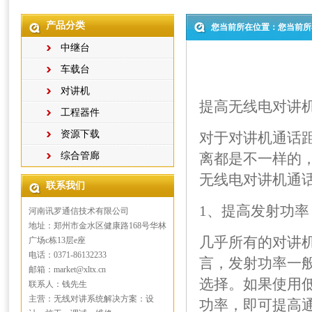
产品分类
您当前所在位置：您当前所
中继台
车载台
对讲机
提高无线电对讲
工程器件
资源下载
对于对讲机通话
综合管廊
离都是不一样的
无线电对讲机通
联系我们
1、提高发射功率
河南讯罗通信技术有限公司
地址：郑州市金水区健康路168号华林
几乎所有的对讲
广场c栋13层e座
电话：0371-86132233
言，发射功率一般都
邮箱：market@xltx.cn
选择。如果使用
联系人：钱先生
主营：无线对讲系统解决方案：设
功率，即可提高