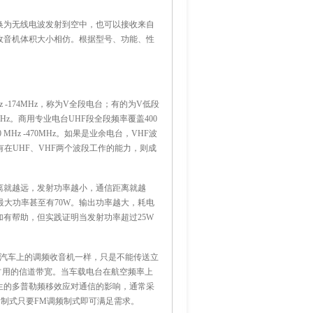
换为无线电波发射到空中，也可以接收来自
收音机体积大小相仿。根据型号、功能、性
-174MHz，称为V全段电台；有的为V低段
74MHz。商用专业电台UHF段全段频率覆盖400
0 MHz -470MHz。如果是业余电台，VHF波
如果能具有在UHF、VHF两个波段工作的能力，则成
离就越远，发射功率越小，通信距离就越
最大功率甚至有70W。输出功率越大，耗电
有帮助，但实践证明当发射功率超过25W
与汽车上的调频收音机一样，只是不能传送立
占用的信道带宽。当车载电台在航空频率上
生的多普勒频移效应对通信的影响，通常采
制式只要FM调频制式即可满足需求。