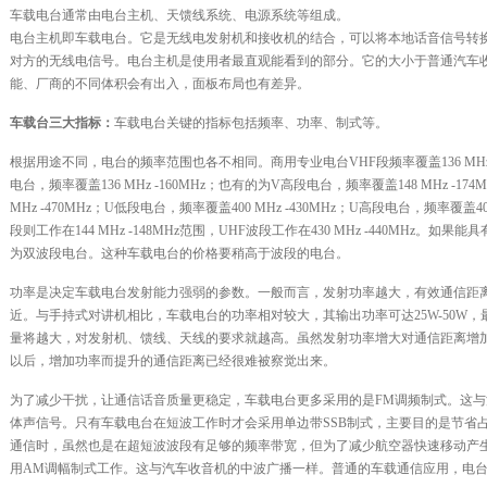
车载电台通常由电台主机、天馈线系统、电源系统等组成。
电台主机即车载电台。它是无线电发射机和接收机的结合，可以将本地话音信号转
对方的无线电信号。电台主机是使用者最直观能看到的部分。它的大小于普通汽车
能、厂商的不同体积会有出入，面板布局也有差异。
车载台三大指标：
车载电台关键的指标包括频率、功率、制式等。
根据用途不同，电台的频率范围也各不相同。商用专业电台VHF段频率覆盖136 MHz 
电台，频率覆盖136 MHz -160MHz；也有的为V高段电台，频率覆盖148 MHz -1
MHz -470MHz；U低段电台，频率覆盖400 MHz -430MHz；U高段电台，频率覆盖4
段则工作在144 MHz -148MHz范围，UHF波段工作在430 MHz -440MHz。
为双波段电台。这种车载电台的价格要稍高于波段的电台。
功率是决定车载电台发射能力强弱的参数。一般而言，发射功率越大，有效通信距
近。与手持式对讲机相比，车载电台的功率相对较大，其输出功率可达25W-50W，
量将越大，对发射机、馈线、天线的要求就越高。虽然发射功率增大对通信距离增加
以后，增加功率而提升的通信距离已经很难被察觉出来。
为了减少干扰，让通信话音质量更稳定，车载电台更多采用的是FM调频制式。这
体声信号。只有车载电台在短波工作时才会采用单边带SSB制式，主要目的是节省
通信时，虽然也是在超短波波段有足够的频率带宽，但为了减少航空器快速移动产
用AM调幅制式工作。这与汽车收音机的中波广播一样。普通的车载通信应用，电台