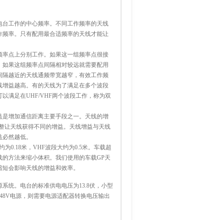
电台工作的中心频率。不同工作频率的天线
作频率。只有配用最合适频率的天线才能让
频率点上分别工作。如果这一组频率点很接
；如果这组频率点间隔相对较远就需要配用
间隔越近的天线通频带宽越窄，有效工作频
线增益越高。有的天线为了满足在多个波段
满足在UHF/VHF两个波段工作，称为双
益是增加通信距离主要手段之一。天线的增
整让天线获得不同的增益。天线增益与天线
益必然越低。
0.18米，VHF波段大约为0.5米。车载超
的方法来缩小体积。我们使用的车载GP天
缩短会影响天线的增益和效率。
系统。电台的标准供电电压为13.8伏，小型
48V电源，则需要电源适配器转换电压输出