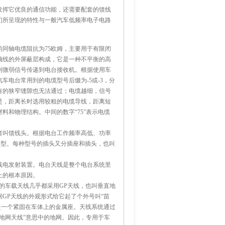
发挥它优良的通信功能，还需要配套的馈线
们所呈现的特性与一般汽车低频率电子电路
的同轴电缆阻抗为75欧姆，主要用于有限闭
轴线的外屏蔽层构成，它是一种不平衡的高
到微弱信号传递到电台接收机。根据使用车
电台常用到的电缆型号后缀为-5或-3，分
有的狭窄缝隙也无法通过；电缆越细，信号
是，距离长时选用较粗的电缆导线，距离短
和物理结构。中间的数字“75”表示电缆
者叫馈线头。根据电台工作频率高低、功率
N型。每种型号的插头又分插座和插头，也叫
线电发射装置。电台天线是整个电台系统里
上的根本原因。
作的车载天线几乎都采用GP天线，也叫垂直地
GP天线的外观形式给它起了个外号叫“苗
是一个紧固在车体上的金属座。天线系统通过
地网天线”意思中的地网。因此，专用于车