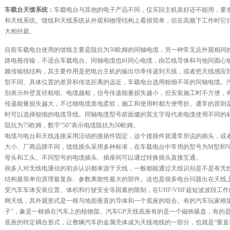
车载台天馈系统：
车载电台与其他的电子产品不同，仅买回主机装好还不能用，要
和天线系统。馈线和天线系统从外观和物理结构上看很简单，但在高频下工作时它
大相径庭。
目前车载电台使用的馈线主要是阻抗为50欧姆的同轴电缆，另一种常见且外观相同
路电视传输，不适合车载电台。同轴电缆也叫同心电缆，由芯线导体和与他同圆心
频传输线结构，其主要作用是把电台主机的输出功率传递到天线，或者把天线感应
型不同、具体位置的差异和传送距离的远近，车载电台选用粗细不等的同轴电缆。汽车
别表示外壁直径粗细。电缆越粗，信号传递能量损失越小，但安装施工时不方便，
传递能量损失越大，不过细电缆质地柔软，施工和使用时都方便弯折。通常的原则
时可以选择较细的电缆导线。同轴电缆型号前面缀的英文字母代表电缆使用不同的材料
阻抗为75欧姆，数字“50”表示电缆阻抗为50欧姆。
电缆与电台和天线连接采用活动的接插件固定，这个接插件就通常所说的插头，或
大小、厂商品牌不同，馈线插头采用多种标准，在车载电台中常用的型号为M型和
母头和工头。不同型号的电缆插头、插座间可以通过转换插头直接互通。
很多人对无线电通信的初步认识都来源于天线，一般都能通过天线识别是不是有无
结构最简单但原理最复杂、参数离散性最大的部件。这也是很多电台问题出在天线
受汽车车体安装位置、体积和行驶安全等因素的限制，在UHF/VHF超短波波段工
网天线，其外观形式是一根与地面垂直的导体和一个底座的组合。有的汽车玩家根据
子”，象是一根插在汽车上的植物苗。汽车GP天线底座有的是一个磁铁吸盘，有的
底座的特定耦合形式，让整辆汽车的金属壳体成为天线地线的一部分，也就是“垂直