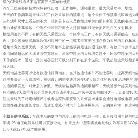
载的GP天线通常不适宜离开汽车单独使用。
汽车天线主要的技术指标包括四项：工作频率、通频带宽、最大承受功率、增益。
天线的工作频率是天线匹配工作效果最佳的频率点，这个最佳工作频率点应该选为
从外观和尺寸上看差别不大，就算是专业人员也很难单凭肉眼判断出天线的准确工
电台通信距离最远，否则不但通信距离会大打折扣而且还会损坏电台的发射模块。
根据用途的不同，有的天线只需固定在一个频率点工作，有的天线却需要能在一组
近，那么选择这些频率数值相对居中的一点或者最重要的那点作为天线的工作频率
通频带宽的宽带天线，以便不同频率上都能获得最佳的通信效果。有效工作频率点
率点间隔越远的天线通频带宽越宽。通频带越宽的天线增益越小，同频带越窄的天
工作的要求，通过一定的电器匹配可以分别工作在多个波段。车载超短波天线很多可以
段天线。
天线增益改善可以让有效通信距离增加。当其他通信条件不能改善时，提高天线增
益主要决定于天线结构，根据设计的需要通过改变GP天线导体的长度配合地网的调
的通频带宽是一对矛盾的参数。天线增益越高则通频带越窄，天线通频带越宽则增
标准的GP天线垂直部分导体长度应该是电台工作频率波长的四分之一，UHF波段大约为
短波天线为了特定物理尺寸或者适应汽车安装的几何需求通常会通过电感或电容加载
线很多都比标准长度短。虽然长度减小对汽车安装使用带来一定的便利性，但这种
车载台
供电系统：
车载电台的供电与汽车上的其他电器一样，都直接取用车辆的电源
车辆12V电压电源系统可以直接取电。如果是大中型车辆或电动动力汽车采用24V或
13.8伏或12V电源才能使用。