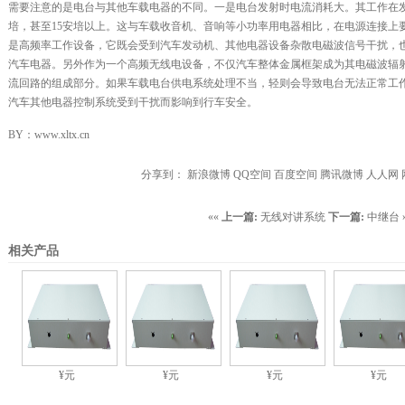
需要注意的是电台与其他车载电器的不同。一是电台发射时电流消耗大。其工作在发
培，甚至15安培以上。这与车载收音机、音响等小功率用电器相比，在电源连接上
是高频率工作设备，它既会受到汽车发动机、其他电器设备杂散电磁波信号干扰，
汽车电器。另外作为一个高频无线电设备，不仅汽车整体金属框架成为其电磁波辐
流回路的组成部分。如果车载电台供电系统处理不当，轻则会导致电台无法正常工
汽车其他电器控制系统受到干扰而影响到行车安全。
BY：www.xltx.cn
分享到：
新浪微博
QQ空间
百度空间
腾讯微博
人人网
««
上一篇:
无线对讲系统
下一篇:
中继台
相关产品
¥元
¥元
¥元
¥元