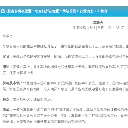
您当前所在位置：您当前所在位置：
网站首页
>
行业动态
> 车载台
车载台
浏览次数：948 | 日期：2014-03-17
车载台
车载台
在人们的生活中也随处可见了，最常见的就是在出租车上，或者在消控室。
定义：
车载台是指能安装在车辆、船舶、飞机等交通工具上，直接由外部电源供电
用途：
安装在车上，并由车上电源供电和使用车上天线，既可以安装在汽车上,又可
度、保安指挥等业务。
价格及市场：
销售价格从国产的1000多元到进口机的4000多元。据估计，国内年
展，特别是私家车的增加，个人购买车载台（属于业余无线电爱好者）的数量将日
特点：
发射功率大，通话距离远。
组成：
一般的车载电台多工作在VHF/UHF超短波波段，其特点是视距传播模式信
信距离可以达十多公里甚至数十公里。同时，车载电台采用FM调频制式工作，信
晰饱满，方便普通的汽车使用者使用车载电台完成通信。