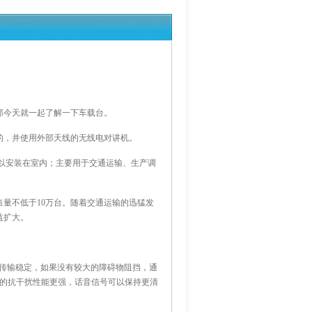
那今天就一起了解一下车载台。
的，并使用外部天线的无线电对讲机。
以安装在室内；主要用于交通运输、生产调
销售量不低于10万台。随着交通运输的迅猛发
益扩大。
号传输稳定，如果没有较大的障碍物阻挡，通
号的抗干扰性能更强，话音信号可以保持更清