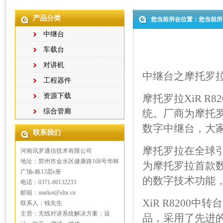
产品分类
您当前所在位置：您当前所
中继台
车载台
对讲机
中继台
之摩托罗拉X
工程器件
资源下载
摩托罗拉XiR 
综合管廊
统。厂商为摩托
数字中继台，大
联系我们
摩托罗拉在全球
河南讯罗通信技术有限公司
地址：郑州市金水区健康路168号华林
为摩托罗拉首款
广场c栋13层e座
的数字技术功能
电话：0371-86132233
邮箱：market@xltx.cn
XiR R8200
联系人：钱先生
主营：无线对讲系统解决方案：设
品，采用了先进