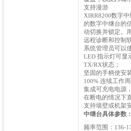
支持漫游
XIRR8200
的数字中继台的
动切换并锁定。
远程诊断和控制软
系统管理员可以使
LED 指示灯可
TX/RX状态；
坚固的手柄使安
100% 连续工作
集成可充电电源
在断电的情况下
支持墙壁或机架
中继台
具体参数
频率范围：136-174