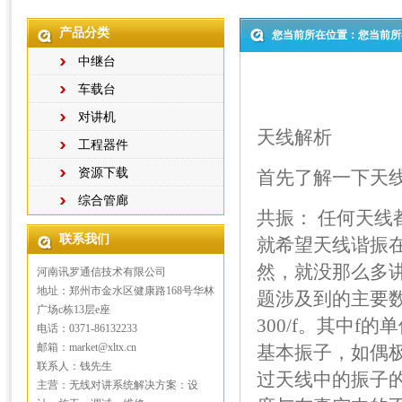
产品分类
您当前所在位置：您当前所
中继台
车载台
对讲机
天线解析
工程器件
资源下载
首先了解一下天
综合管廊
共振： 任何天
联系我们
就希望天线谐振
然，就没那么多
河南讯罗通信技术有限公司
地址：郑州市金水区健康路168号华林
题涉及到的主要
广场c栋13层e座
300/f。其中f
电话：0371-86132233
邮箱：market@xltx.cn
基本振子，如偶
联系人：钱先生
过天线中的振子的
主营：无线对讲系统解决方案：设