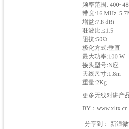
频率范围: 400~480
带宽:16 MHz 5.7
增益:7.8 dBi
驻波比:≤1.5
阻抗:50Ω
极化方式:垂直
最大功率:100 W
接头型号:N座
天线尺寸:1.8m
重量:2Kg
更多无线对讲产
BY：www.xltx.cn
分享到：
新浪微