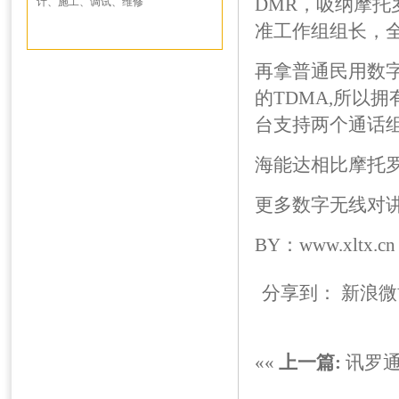
DMR，吸纳摩托
计、施工、调试、维修
准工作组组长，全
再拿普通民用数
的TDMA,所以
台支持两个通话
海能达相比摩托
更多数字无线对讲系
BY：www.xltx.cn
分享到：
新浪微
««
上一篇:
讯罗