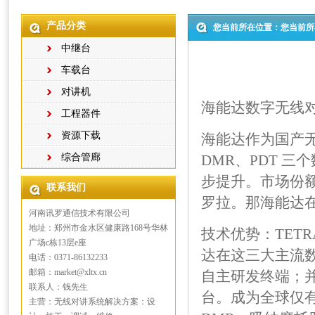
产品分类
您当前所在位置：您当前所
中继台
车载台
对讲机
海能达数字无线
工程器件
资源下载
海能达作为国产无
综合管廊
DMR、PDT 
步提升。市场份额
联系我们
罗拉。那海能达
河南讯罗通信技术有限公司
地址：郑州市金水区健康路168号华林
技术优势：TET
广场c栋13层e座
达在这三大主流数
电话：0371-86132233
邮箱：market@xltx.cn
自主研发终端；并
联系人：钱先生
台。成为全球仅有
主营：无线对讲系统解决方案：设