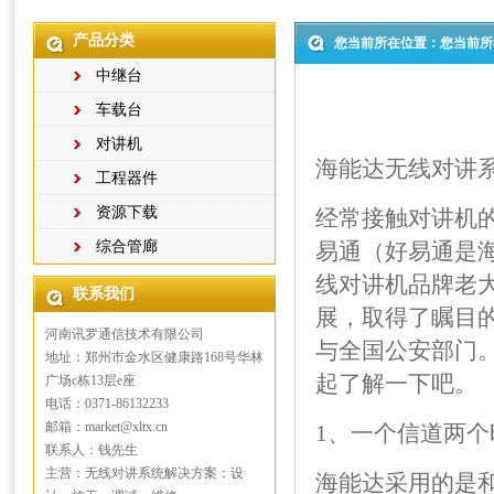
产品分类
您当前所在位置：您当前所
中继台
车载台
对讲机
海能达无线对讲
工程器件
资源下载
经常接触对讲机
综合管廊
易通（好易通是
线对讲机品牌老
联系我们
展，取得了瞩目的
河南讯罗通信技术有限公司
与全国公安部门
地址：郑州市金水区健康路168号华林
起了解一下吧。
广场c栋13层e座
电话：0371-86132233
邮箱：market@xltx.cn
1、一个信道两个
联系人：钱先生
主营：无线对讲系统解决方案：设
海能达采用的是和